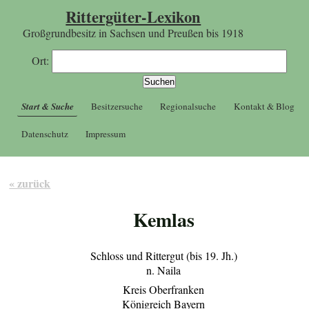
Rittergüter-Lexikon
Großgrundbesitz in Sachsen und Preußen bis 1918
Ort:
Start & Suche
Besitzersuche
Regionalsuche
Kontakt & Blog
Datenschutz
Impressum
« zurück
Kemlas
Schloss und Rittergut (bis 19. Jh.)
n. Naila
Kreis Oberfranken
Königreich Bayern