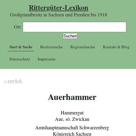
Rittergüter-Lexikon
Großgrundbesitz in Sachsen und Preußen bis 1918
Ort:
Start & Suche
Besitzersuche
Regionalsuche
Kontakt & Blog
Datenschutz
Impressum
« zurück
Auerhammer
Hammergut
Aue, sö. Zwickau
Amtshauptmannschaft Schwarzenberg
Königreich Sachsen