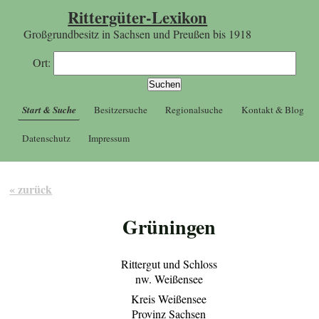
Rittergüter-Lexikon
Großgrundbesitz in Sachsen und Preußen bis 1918
Ort:
Start & Suche
Besitzersuche
Regionalsuche
Kontakt & Blog
Datenschutz
Impressum
« zurück
Grüningen
Rittergut und Schloss
nw. Weißensee
Kreis Weißensee
Provinz Sachsen