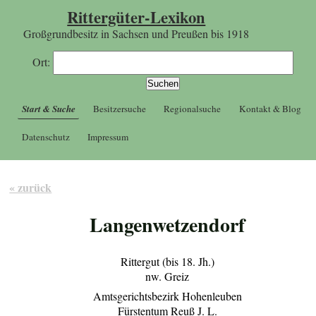
Rittergüter-Lexikon
Großgrundbesitz in Sachsen und Preußen bis 1918
Ort:
Start & Suche
Besitzersuche
Regionalsuche
Kontakt & Blog
Datenschutz
Impressum
« zurück
Langenwetzendorf
Rittergut (bis 18. Jh.)
nw. Greiz
Amtsgerichtsbezirk Hohenleuben
Fürstentum Reuß J. L.