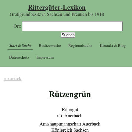
Rittergüter-Lexikon
Großgrundbesitz in Sachsen und Preußen bis 1918
Ort:
Start & Suche
Besitzersuche
Regionalsuche
Kontakt & Blog
Datenschutz
Impressum
« zurück
Rützengrün
Rittergut
nö. Auerbach
Amtshauptmannschaft Auerbach
Königreich Sachsen