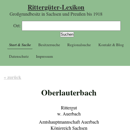
Rittergüter-Lexikon
Großgrundbesitz in Sachsen und Preußen bis 1918
Ort:
Start & Suche
Besitzersuche
Regionalsuche
Kontakt & Blog
Datenschutz
Impressum
« zurück
Oberlauterbach
Rittergut
w. Auerbach
Amtshauptmannschaft Auerbach
Königreich Sachsen