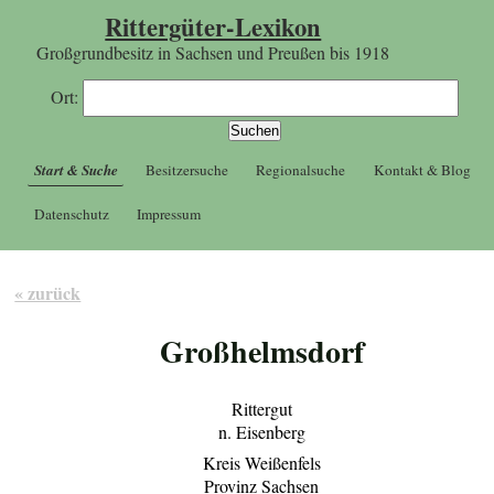
Rittergüter-Lexikon
Großgrundbesitz in Sachsen und Preußen bis 1918
Ort:
Start & Suche
Besitzersuche
Regionalsuche
Kontakt & Blog
Datenschutz
Impressum
« zurück
Großhelmsdorf
Rittergut
n. Eisenberg
Kreis Weißenfels
Provinz Sachsen