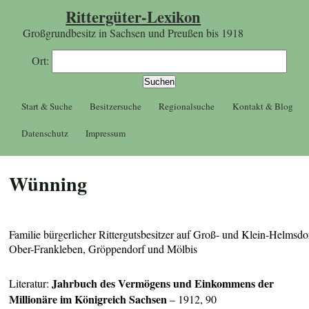
Rittergüter-Lexikon
Großgrundbesitz in Sachsen und Preußen bis 1918
Ort:
Start & Suche
Besitzersuche
Regionalsuche
Kontakt & Blog
Datenschutz
Impressum
Wünning
Familie bürgerlicher Rittergutsbesitzer auf Groß- und Klein-Helmsdo
Ober-Frankleben, Gröppendorf und Mölbis
Jahrbuch des Vermögens und Einkommens der
Literatur:
Millionäre im Königreich Sachsen
– 1912, 90