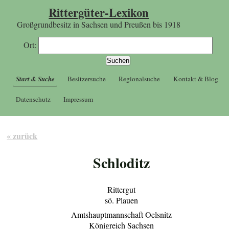
Rittergüter-Lexikon
Großgrundbesitz in Sachsen und Preußen bis 1918
Ort:
Start & Suche
Besitzersuche
Regionalsuche
Kontakt & Blog
Datenschutz
Impressum
« zurück
Schloditz
Rittergut
sö. Plauen
Amtshauptmannschaft Oelsnitz
Königreich Sachsen