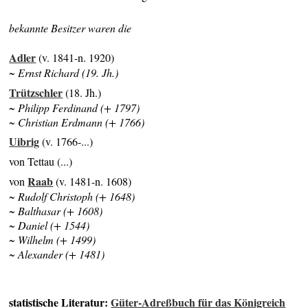
bekannte Besitzer waren die
Adler
(v. 1841-n. 1920)
~ Ernst Richard (19. Jh.)
Trützschler
(18. Jh.)
~ Philipp Ferdinand (+ 1797)
~ Christian Erdmann (+ 1766)
Uibrig
(v. 1766-...)
von Tettau (...)
Raab
von
(v. 1481-n. 1608)
~ Rudolf Christoph (+ 1648)
~ Balthasar (+ 1608)
~ Daniel (+ 1544)
~ Wilhelm (+ 1499)
~ Alexander (+ 1481)
statistische Literatur:
Güter-Adreßbuch für das Königreich