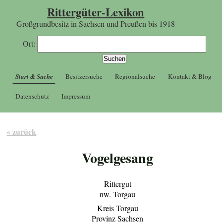
Rittergüter-Lexikon
Großgrundbesitz in Sachsen und Preußen bis 1918
Ort:
Start & Suche
Besitzersuche
Regionalsuche
Kontakt & Blog
Datenschutz
Impressum
« zurück
Vogelgesang
Rittergut
nw. Torgau
Kreis Torgau
Provinz Sachsen