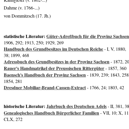
Dahme (v. 1766-...)
von Dommitzsch (17. Jh.)
statistische Literatur:
Güter-Adreßbuch für die Provinz Sachse
1906, 292; 1913, 250; 1929, 269
Handbuch des Grundbesitzes im Deutschen Reiche
- I, V, 1880,
38; 1899, 468
Adressbuch des Grundbesitzes in der Provinz Sachsen
- 1872, 2
Rauer's Handmatrikel der Preussischen Rittergüter
- 1857, 360
Baensch's Handbuch der Provinz Sachsen
- 1839, 239; 1843, 258
1854, 281
Dresdner Mobiliar-Brand-Cassen-Extract
- 1766, 24; 1803, 42
historische Literatur:
Jahrbuch des Deutschen Adels
- II, 381, 3
Genealogisches Handbuch Bürgerlicher Familien
- VII, 10; X, 11
CLX, 272