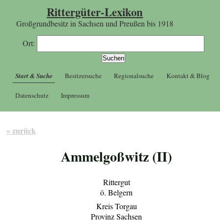
Rittergüter-Lexikon
Großgrundbesitz in Sachsen und Preußen bis 1918
Ort:
Start & Suche
Besitzersuche
Regionalsuche
Kontakt & Blog
Datenschutz
Impressum
« zurück
Ammelgoßwitz (II)
Rittergut
ö. Belgern
Kreis Torgau
Provinz Sachsen