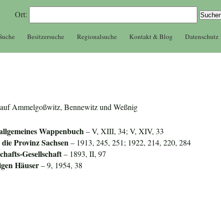
Ort:
 Suche
Besitzersuche
Regionalsuche
Kontakt & Blog
Datenschutz
zer auf Ammelgoßwitz, Bennewitz und Weßnig
 allgemeines Wappenbuch
– V, XIII, 34; V, XIV, 33
die Provinz Sachsen
– 1913, 245, 251; 1922, 214, 220, 284
hafts-Gesellschaft
– 1893, II, 97
igen Häuser
– 9, 1954, 38