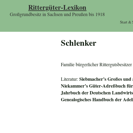
Rittergüter-Lexikon
Großgrundbesitz in Sachsen und Preußen bis 1918
Start &
Schlenker
Familie bürgerlicher Rittergutsbesit
Siebmacher’s Großes und
Literatur:
Niekammer’s Güter-Adreßbuch für 
Jahrbuch der Deutschen Landwirtsc
Genealogisches Handbuch der Adel