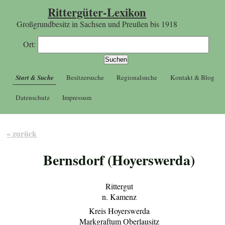
Rittergüter-Lexikon
Großgrundbesitz in Sachsen und Preußen bis 1918
Ort:
Start & Suche
Besitzersuche
Regionalsuche
Kontakt & Blog
Datenschutz
Impressum
« zurück
Bernsdorf (Hoyerswerda)
Rittergut
n. Kamenz
Kreis Hoyerswerda
Markgraftum Oberlausitz