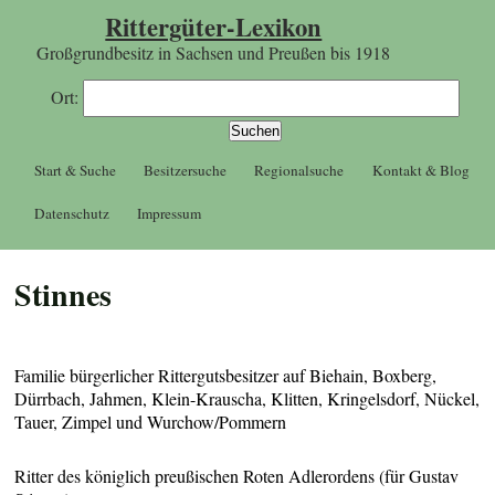
Rittergüter-Lexikon
Großgrundbesitz in Sachsen und Preußen bis 1918
Ort:
Start & Suche
Besitzersuche
Regionalsuche
Kontakt & Blog
Datenschutz
Impressum
Stinnes
Familie bürgerlicher Rittergutsbesitzer auf Biehain, Boxberg,
Dürrbach, Jahmen, Klein-Krauscha, Klitten, Kringelsdorf, Nückel,
Tauer, Zimpel und Wurchow/Pommern
Ritter des königlich preußischen Roten Adlerordens (für Gustav