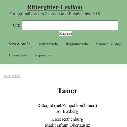
Rittergüter-Lexikon
Großgrundbesitz in Sachsen und Preußen bis 1918
Ort:
Start & Suche
Besitzersuche
Regionalsuche
Kontakt & Blog
Datenschutz
Impressum
« zurück
Tauer
Rittergut (mit Zimpel kombiniert)
sö. Boxberg
Kreis Rothenburg
Markgraftum Oberlausitz