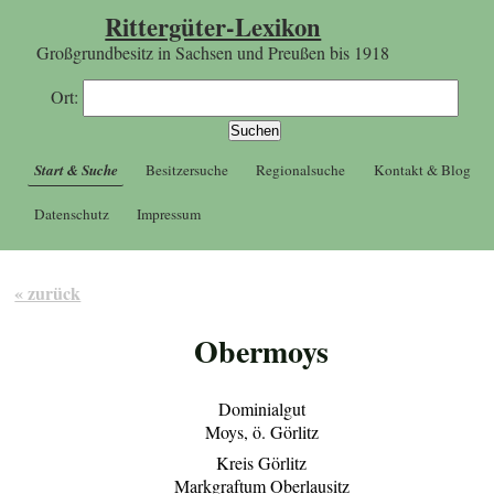
Rittergüter-Lexikon
Großgrundbesitz in Sachsen und Preußen bis 1918
Ort:
Start & Suche
Besitzersuche
Regionalsuche
Kontakt & Blog
Datenschutz
Impressum
« zurück
Obermoys
Dominialgut
Moys, ö. Görlitz
Kreis Görlitz
Markgraftum Oberlausitz