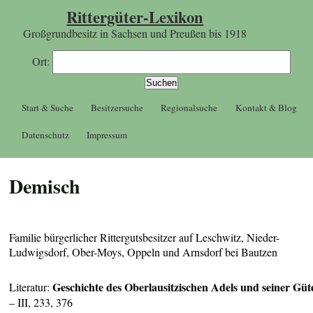
Rittergüter-Lexikon
Großgrundbesitz in Sachsen und Preußen bis 1918
Ort:
Start & Suche
Besitzersuche
Regionalsuche
Kontakt & Blog
Datenschutz
Impressum
Demisch
Familie bürgerlicher Rittergutsbesitzer auf Leschwitz, Nieder-
Ludwigsdorf, Ober-Moys, Oppeln und Arnsdorf bei Bautzen
Geschichte des Oberlausitzischen Adels und seiner Güt
Literatur:
– III, 233, 376