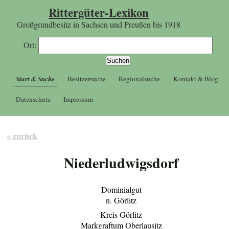
Rittergüter-Lexikon
Großgrundbesitz in Sachsen und Preußen bis 1918
Ort:
Start & Suche
Besitzersuche
Regionalsuche
Kontakt & Blog
Datenschutz
Impressum
« zurück
Niederludwigsdorf
Dominialgut
n. Görlitz
Kreis Görlitz
Markgraftum Oberlausitz