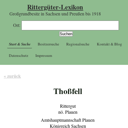
Rittergüter-Lexikon
Großgrundbesitz in Sachsen und Preußen bis 1918
Ort:
Start & Suche
Besitzersuche
Regionalsuche
Kontakt & Blog
Datenschutz
Impressum
« zurück
Thoßfell
Rittergut
nö. Plauen
Amtshauptmannschaft Plauen
Königreich Sachsen