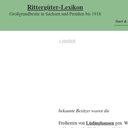
Rittergüter-Lexikon
Großgrundbesitz in Sachsen und Preußen bis 1918
Start &
« zurück
bekannte Besitzer waren die
Lüdinghausen
Freiherren von
gen. Wo