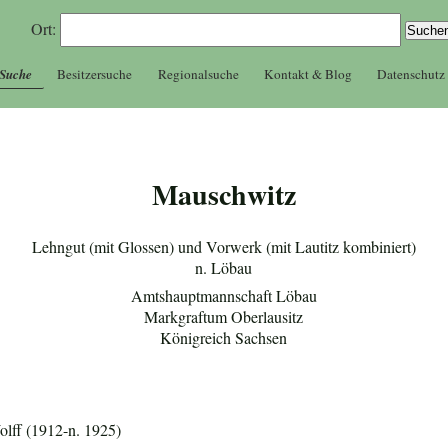
Ort:
 Suche
Besitzersuche
Regionalsuche
Kontakt & Blog
Datenschutz
Mauschwitz
Lehngut (mit Glossen) und Vorwerk (mit Lautitz kombiniert)
n. Löbau
Amtshauptmannschaft Löbau
Markgraftum Oberlausitz
Königreich Sachsen
lff (1912-n. 1925)