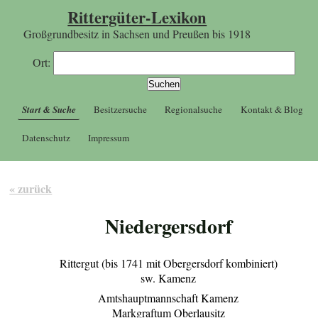
Rittergüter-Lexikon
Großgrundbesitz in Sachsen und Preußen bis 1918
Ort:
Start & Suche
Besitzersuche
Regionalsuche
Kontakt & Blog
Datenschutz
Impressum
« zurück
Niedergersdorf
Rittergut (bis 1741 mit Obergersdorf kombiniert)
sw. Kamenz
Amtshauptmannschaft Kamenz
Markgraftum Oberlausitz