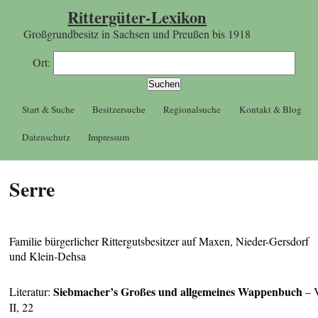
Rittergüter-Lexikon
Großgrundbesitz in Sachsen und Preußen bis 1918
Ort:
Start & Suche
Besitzersuche
Regionalsuche
Kontakt & Blog
Datenschutz
Impressum
Serre
Familie bürgerlicher Rittergutsbesitzer auf Maxen, Nieder-Gersdorf
und Klein-Dehsa
Siebmacher’s Großes und allgemeines Wappenbuch
Literatur:
– 
II, 22