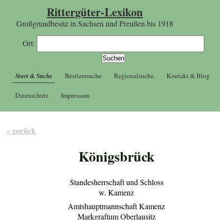
Rittergüter-Lexikon
Großgrundbesitz in Sachsen und Preußen bis 1918
Ort:
Start & Suche
Besitzersuche
Regionalsuche
Kontakt & Blog
Datenschutz
Impressum
« zurück
Königsbrück
Standesherrschaft und Schloss
w. Kamenz
Amtshauptmannschaft Kamenz
Markgraftum Oberlausitz