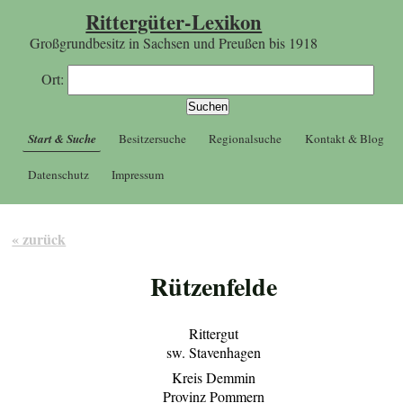
Rittergüter-Lexikon
Großgrundbesitz in Sachsen und Preußen bis 1918
Ort:
Start & Suche
Besitzersuche
Regionalsuche
Kontakt & Blog
Datenschutz
Impressum
« zurück
Rützenfelde
Rittergut
sw. Stavenhagen
Kreis Demmin
Provinz Pommern