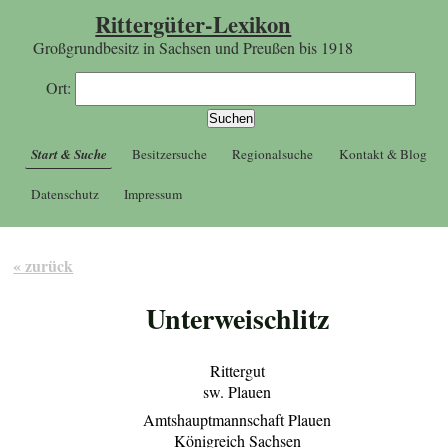
Rittergüter-Lexikon
Großgrundbesitz in Sachsen und Preußen bis 1918
Ort:
Start & Suche
Besitzersuche
Regionalsuche
Kontakt & Blog
Datenschutz
Impressum
« zurück
Unterweischlitz
Rittergut
sw. Plauen
Amtshauptmannschaft Plauen
Königreich Sachsen