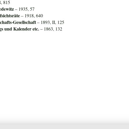
, 815
edewitz
– 1935, 57
sichtsräte
– 1918, 640
hafts-Gesellschaft
– 1893, II, 125
igs und Kalender
etc.
– 1863, 132