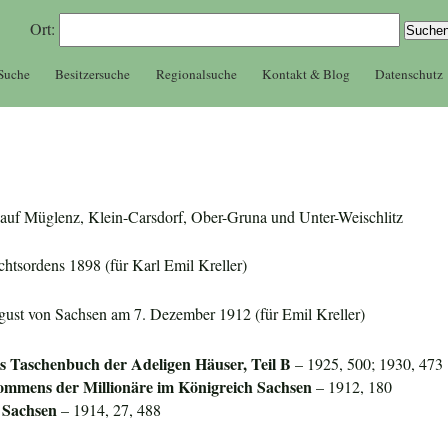
Ort:
 Suche
Besitzersuche
Regionalsuche
Kontakt & Blog
Datenschutz
er auf Müglenz, Klein-Carsdorf, Ober-Gruna und Unter-Weischlitz
chtsordens 1898 (für Karl Emil Kreller)
gust von Sachsen am 7. Dezember 1912 (für Emil Kreller)
s Taschenbuch der Adeligen Häuser, Teil B
– 1925, 500; 1930, 473
mmens der Millionäre im Königreich Sachsen
– 1912, 180
 Sachsen
– 1914, 27, 488