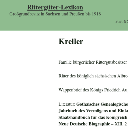
Rittergüter-Lexikon
Großgrundbesitz in Sachsen und Preußen bis 1918
Start &
Kreller
Familie bürgerlicher Rittergutsbesitz
Ritter des königlich sächsischen Albre
Wappenbrief des Königs Friedrich Au
Gothaisches Genealogische
Literatur:
Jahrbuch des Vermögens und Einko
Staatshandbuch für das Königreich
Neue Deutsche Biographie
– XIII, 2