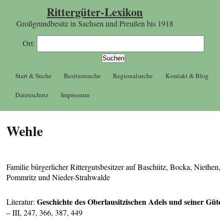
Rittergüter-Lexikon
Großgrundbesitz in Sachsen und Preußen bis 1918
Ort:
Start & Suche
Besitzersuche
Regionalsuche
Kontakt & Blog
Datenschutz
Impressum
Wehle
Familie bürgerlicher Rittergutsbesitzer auf Baschütz, Bocka, Niethen
Pommritz und Nieder-Strahwalde
Geschichte des Oberlausitzischen Adels und seiner Güt
Literatur:
– III, 247, 366, 387, 449