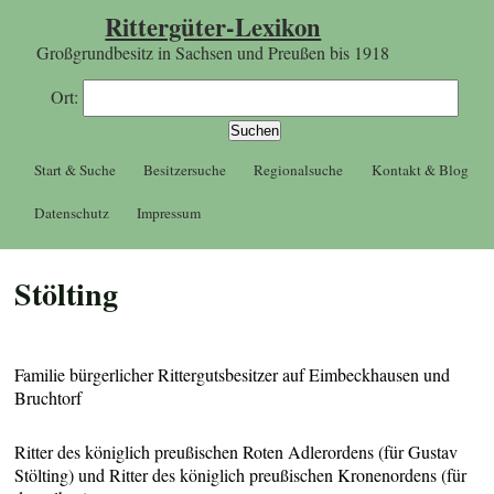
Rittergüter-Lexikon
Großgrundbesitz in Sachsen und Preußen bis 1918
Ort:
Start & Suche
Besitzersuche
Regionalsuche
Kontakt & Blog
Datenschutz
Impressum
Stölting
Familie bürgerlicher Rittergutsbesitzer auf Eimbeckhausen und
Bruchtorf
Ritter des königlich preußischen Roten Adlerordens (für Gustav
Stölting) und Ritter des königlich preußischen Kronenordens (für