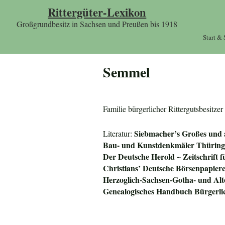
Rittergüter-Lexikon
Großgrundbesitz in Sachsen und Preußen bis 1918
Start &
Semmel
Familie bürgerlicher Rittergutsbesitze
Siebmacher’s Großes und
Literatur:
Bau- und Kunstdenkmäler Thüring
Der Deutsche Herold ~ Zeitschrift 
Christians
’
Deutsche Börsenpapier
Herzoglich-Sachsen-Gotha- und Al
Genealogisches Handbuch Bürgerli