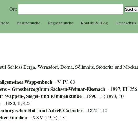
Ort:
 Suche
Besitzersuche
Regionalsuche
Kontakt & Blog
Datenschutz
r auf Schloss Berga, Wernsdorf, Dorna, Söllmnitz, Stötteritz und Mocka
 allgemeines Wappenbuch
– V, IV, 68
ens ~ Grossherzogthum Sachsen-Weimar-Eisenach
– 1897, III, 256
für Wappen-, Siegel- und Familienkunde
– 1890, 13; 1893, 70
e
– 1880, II, 425
tenburgischer Hof- und Adreß-Calender
– 1820, 140
cher Familien
– XXV (1913), 181