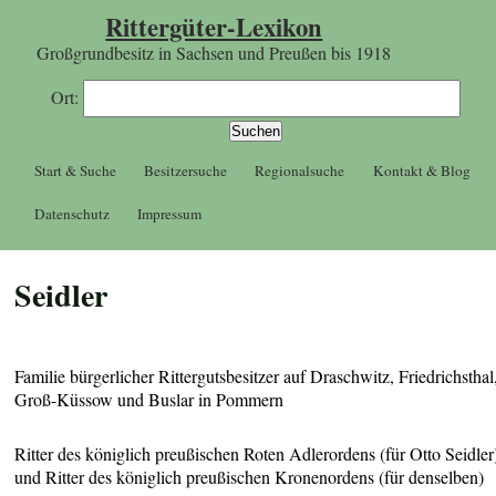
Rittergüter-Lexikon
Großgrundbesitz in Sachsen und Preußen bis 1918
Ort:
Start & Suche
Besitzersuche
Regionalsuche
Kontakt & Blog
Datenschutz
Impressum
Seidler
Familie bürgerlicher Rittergutsbesitzer auf Draschwitz, Friedrichsthal
Groß-Küssow und Buslar in Pommern
Ritter des königlich preußischen Roten Adlerordens (für Otto Seidler
und Ritter des königlich preußischen Kronenordens (für denselben)