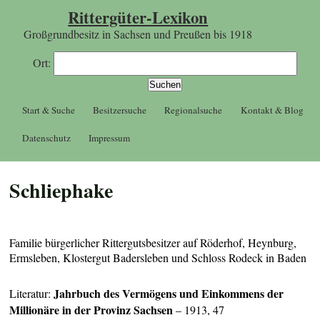
Rittergüter-Lexikon
Großgrundbesitz in Sachsen und Preußen bis 1918
Ort:
Start & Suche
Besitzersuche
Regionalsuche
Kontakt & Blog
Datenschutz
Impressum
Schliephake
Familie bürgerlicher Rittergutsbesitzer auf Röderhof, Heynburg,
Ermsleben, Klostergut Badersleben und Schloss Rodeck in Baden
Jahrbuch des Vermögens und Einkommens der
Literatur:
Millionäre in der Provinz
Sachsen
– 1913, 47