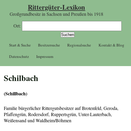
Rittergüter-Lexikon
Großgrundbesitz in Sachsen und Preußen bis 1918
Ort:
Start & Suche
Besitzersuche
Regionalsuche
Kontakt & Blog
Datenschutz
Impressum
Schilbach
(Schillbach)
Familie bürgerlicher Rittergutsbesitzer auf Brotenfeld, Geroda,
Pfaffengrün, Rodersdorf, Ruppertsgrün, Unter-Lauterbach,
Weißensand und Waldheim/Böhmen