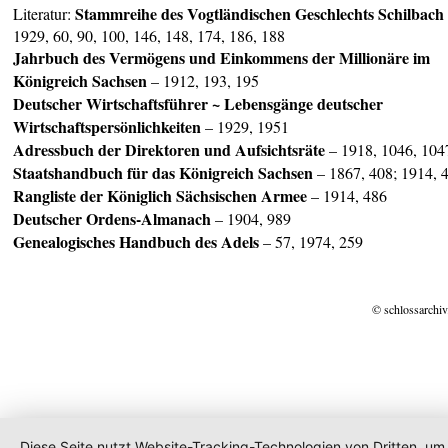
Stammreihe des Vogtländischen Geschlechts Schilbach
Literatur:
1929, 60, 90, 100, 146, 148, 174, 186, 188
Jahrbuch des Vermögens und Einkommens der Millionäre im
Königreich Sachsen
– 1912, 193, 195
Deutscher Wirtschaftsführer ~ Lebensgänge deutscher
Wirtschaftspersönlichkeiten
– 1929, 1951
Adressbuch der Direktoren und Aufsichtsräte
– 1918, 1046, 104
Staatshandbuch für das
Königreich Sachsen
– 1867, 408; 1914, 
Rangliste der Königlich Sächsischen Armee
– 1914, 486
Deuts
cher Ordens-Almanach
– 1904, 989
Genealogisches Handbuch des Adels
– 57, 1974, 259
© schlossarchiv
Diese Seite nutzt Website-Tracking-Technologien von Dritten, um