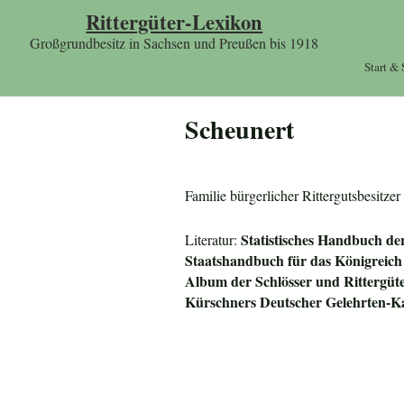
Rittergüter-Lexikon
Großgrundbesitz in Sachsen und Preußen bis 1918
Start &
Scheunert
Familie bürgerlicher Rittergutsbesit
Statistisches Handbuch de
Literatur:
Staatshandbuch für das
Königreich
Album der Schlösser und Rittergüt
Kürschners Deuts
cher Gelehrten-K