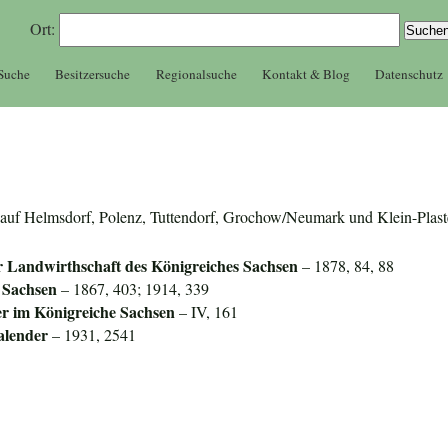
Ort:
 Suche
Besitzersuche
Regionalsuche
Kontakt & Blog
Datenschutz
zer auf Helmsdorf, Polenz, Tuttendorf, Grochow/Neumark und Klein-Plas
r Landwirthschaft des Königreiches Sachsen
– 1878, 84, 88
 Sachsen
– 1867, 403; 1914, 339
er im
Königreiche Sachsen
– IV, 161
alender
– 1931, 2541