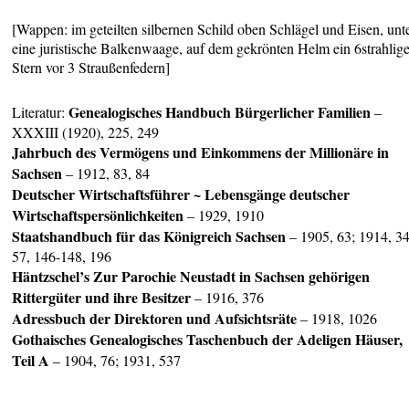
[Wappen: im geteilten silbernen Schild oben Schlägel und Eisen, unt
eine juristische Balkenwaage, auf dem gekrönten Helm ein 6strahlige
Stern vor 3 Straußenfedern]
Genealogisches Handbuch Bürgerlicher Familien
Literatur:
–
XXXIII (1920), 225, 249
Jahrbuch des Vermögens und Einkommens der Millionäre in
Sachsen
– 1912, 83, 84
Deutscher Wirtschaftsführer ~ Lebensgänge deutscher
Wirtschaftspersönlichkeiten
– 1929, 1910
Staatshandbuch für das
Königreich Sachsen
– 1905, 63; 1914, 34
57, 146-148, 196
Häntzschel’s Zur Parochie Neustadt in
Sachsen gehörigen
Rittergüter und ihre Besitzer
– 1916, 376
Adressbuch der Direktoren und Aufsichtsräte
– 1918, 1026
Gothaisches Genealogisches Taschenbuch der Adeligen Häuser,
Teil A
– 1904, 76; 1931, 537