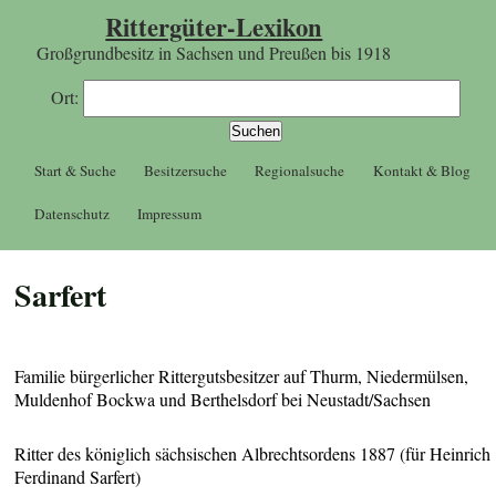
Rittergüter-Lexikon
Großgrundbesitz in Sachsen und Preußen bis 1918
Ort:
Start & Suche
Besitzersuche
Regionalsuche
Kontakt & Blog
Datenschutz
Impressum
Sarfert
Familie bürgerlicher Rittergutsbesitzer auf Thurm, Niedermülsen,
Muldenhof Bockwa und Berthelsdorf bei Neustadt/Sachsen
Ritter des königlich sächsischen Albrechtsordens 1887 (für Heinrich
Ferdinand Sarfert)