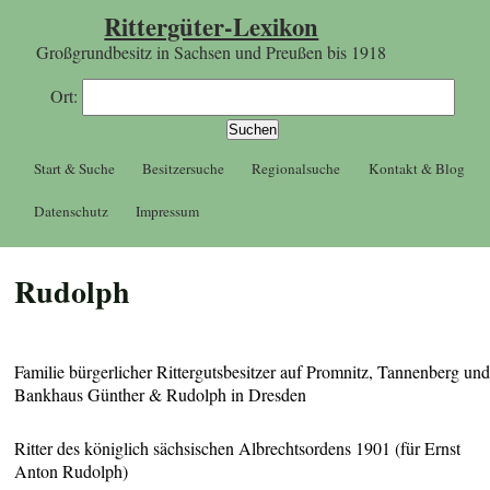
Rittergüter-Lexikon
Großgrundbesitz in Sachsen und Preußen bis 1918
Ort:
Start & Suche
Besitzersuche
Regionalsuche
Kontakt & Blog
Datenschutz
Impressum
Rudolph
Familie bürgerlicher Rittergutsbesitzer auf Promnitz, Tannenberg un
Bankhaus Günther & Rudolph in Dresden
Ritter des königlich sächsischen Albrechtsordens 1901 (für Ernst
Anton Rudolph)