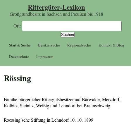
Rittergüter-Lexikon
Großgrundbesitz in Sachsen und Preußen bis 1918
Ort:
Start & Suche
Besitzersuche
Regionalsuche
Kontakt & Blog
Datenschutz
Impressum
Rössing
Familie bürgerlicher Rittergutsbesitzer auf Bärwalde, Merzdorf,
Kolbitz, Steinitz, Weißig und Lehndorf bei Braunschweig
Roessing’sche Stiftung in Lehndorf 10. 10. 1899