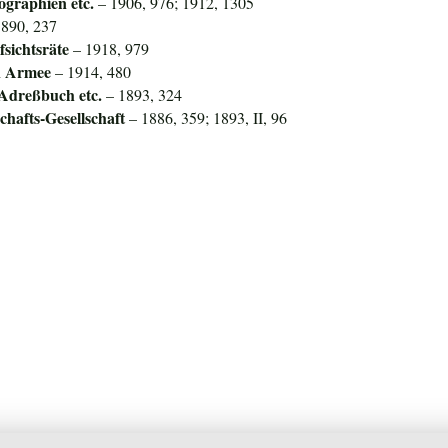
ographien etc.
– 1906, 976; 1912, 1305
890, 237
sichtsräte
– 1918, 979
en Armee
– 1914, 480
 Adreßbuch etc.
– 1893, 324
hafts-Gesellschaft
– 1886, 359; 1893, II, 96