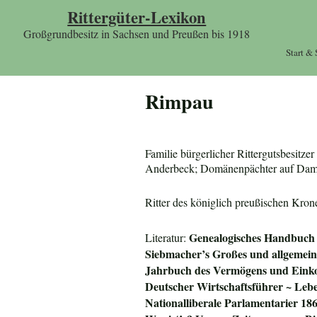
Rittergüter-Lexikon
Großgrundbesitz in Sachsen und Preußen bis 1918
Start &
Rimpau
Familie bürgerlicher Rittergutsbesitz
Anderbeck; Domänenpächter auf Damb
Ritter des königlich preußischen Kr
Genealogisches Handbuch 
Literatur:
Siebmacher’s Großes und allgeme
Jahrbuch des Vermögens und Einko
Deutscher Wirtschaftsführer ~ Lebe
Nationalliberale Parlamentarier 18