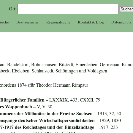
Ort:
 Suche
Besitzersuche
Regionalsuche
Kontakt & Blog
Datenschutz
er auf Bandelstorf, Böhnshausen, Büstedt, Emersleben, Germenau, Kunr
eck, Ebeleben, Schlanstedt, Schöningen und Voldagsen
onenordens 1874 (für Theodor Hermann Rimpau)
Bürgerlicher Familien
– LXXXIX, 433; CXXII, 79
ines Wappenbuch
– V, V, 30
mmens der Millionäre in der Provinz
Sachsen
– 1913, 32, 50
nsgänge deutscher Wirtschaftspersönlichkeiten
– 1929, 1830
67-1917 des Reichstages und der Einzellandtage
– 1917, 233