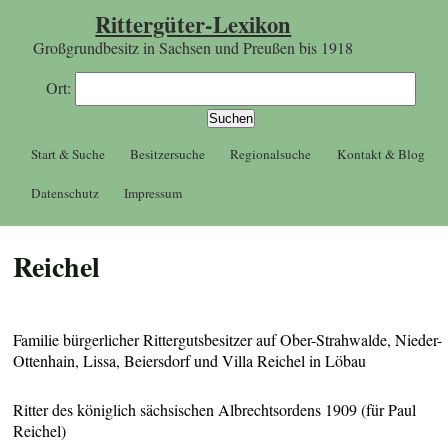
Rittergüter-Lexikon
Großgrundbesitz in Sachsen und Preußen bis 1918
Ort:
Start & Suche
Besitzersuche
Regionalsuche
Kontakt & Blog
Datenschutz
Impressum
Reichel
Familie bürgerlicher Rittergutsbesitzer auf Ober-Strahwalde, Nieder-
Ottenhain, Lissa, Beiersdorf und Villa Reichel in Löbau
Ritter des königlich sächsischen Albrechtsordens 1909 (für Paul
Reichel)