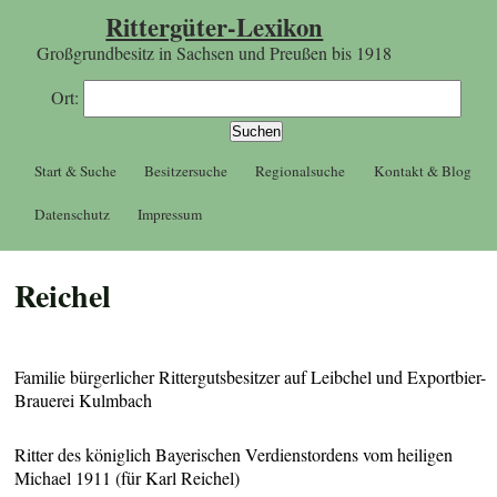
Rittergüter-Lexikon
Großgrundbesitz in Sachsen und Preußen bis 1918
Ort:
Start & Suche
Besitzersuche
Regionalsuche
Kontakt & Blog
Datenschutz
Impressum
Reichel
Familie bürgerlicher Rittergutsbesitzer auf Leibchel und Exportbier-
Brauerei Kulmbach
Ritter des königlich Bayerischen Verdienstordens vom heiligen
Michael 1911 (für Karl Reichel)