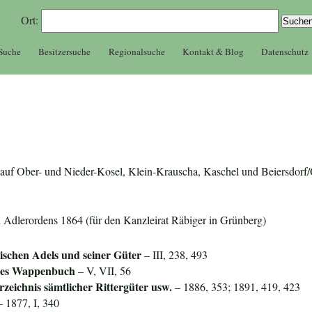
Ort:
 Suche
Besitzersuche
Regionalsuche
Kontakt & Blog
Datenschutz
er auf Ober- und Nieder-Kosel, Klein-Krauscha, Kaschel und Beiersdorf/
n Adlerordens 1864 (für den Kanzleirat Räbiger in Grünberg)
zischen Adels und seiner Güter
– III, 238, 493
ines Wappenbuch
– V, VII, 56
zeichnis sämtlicher Rittergüter usw.
– 1886, 353; 1891, 419, 423
 1877, I, 340