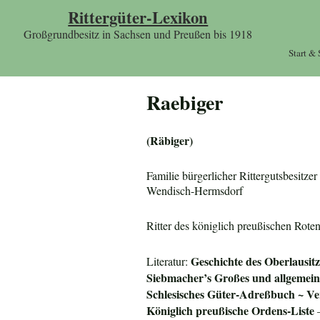
Rittergüter-Lexikon
Großgrundbesitz in Sachsen und Preußen bis 1918
Start &
Raebiger
(Räbiger)
Familie bürgerlicher Rittergutsbesitz
Wendisch-Hermsdorf
Ritter des königlich preußischen Rote
Geschichte des Oberlausit
Literatur:
Siebmacher’s Großes und allgeme
Schlesisches Güter-Adreßbuch ~ Ver
Königlich preußische Ordens-Liste
–