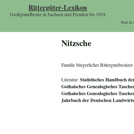
Rittergüter-Lexikon
Großgrundbesitz in Sachsen und Preußen bis 1918
Start &
Nitzsche
Familie bürgerlicher Rittergutsbesitz
Statistisches Handbuch de
Literatur:
Gothaisches Genealogisches Tasche
Gothaisches Genealogisches Tasche
Jahrbuch der Deutschen Landwirtsc