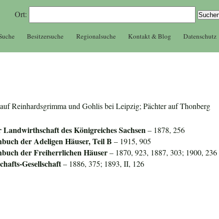
Ort:
 Suche
Besitzersuche
Regionalsuche
Kontakt & Blog
Datenschutz
er auf Reinhardsgrimma und Gohlis bei Leipzig; Pächter auf Thonberg
r Landwirthschaft des Königreiches Sachsen
– 1878, 256
nbuch der Adeligen Häuser, Teil B
– 1915, 905
nbuch der Freiherrlichen Häuser
– 1870, 923, 1887, 303; 1900, 236
hafts-Gesellschaft
– 1886, 375; 1893, II, 126