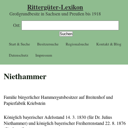
Rittergüter-Lexikon
Großgrundbesitz in Sachsen und Preußen bis 1918
Ort:
Start & Suche
Besitzersuche
Regionalsuche
Kontakt & Blog
Datenschutz
Impressum
Niethammer
Familie bürgerlicher Hammergutsbesitzer auf Breitenhof und
Papierfabrik Kriebstein
Königlich bayerischer Adelsstand 14. 3. 1830 (für Dr. Julius
Niethammer) und königlich bayerischer Freiherrenstand 22. 8. 1876