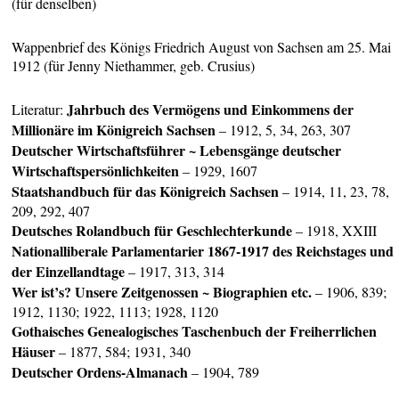
(für denselben)
Wappenbrief des Königs Friedrich August von Sachsen am 25. Mai
1912 (für Jenny Niethammer, geb. Crusius)
Jahrbuch des Vermögens und Einkommens der
Literatur:
Millionäre im Königreich Sachsen
– 1912, 5, 34, 263, 307
Deutscher Wirtschaftsführer ~ Lebensgänge deutscher
Wirtschaftspersönlichkeiten
– 1929, 1607
Staatshandbuch für das Königreich Sachsen
– 1914, 11, 23, 78,
209, 292, 407
Deutsches Rolandbuch für Geschlechterkunde
– 1918, XXIII
Nationalliberale Parlamentarier 1867-1917 des Reichstages und
der Einzellandtage
– 1917, 313, 314
Wer ist’s? Unsere Zeitgenossen ~ Biographien etc.
– 1906, 839;
1912, 1130; 1922, 1113; 1928, 1120
Gothaisches Genealogisches Taschenbuch der Freiherrlichen
Häuser
– 1877, 584; 1931, 340
Deutscher Ordens-Almanach
– 1904, 789