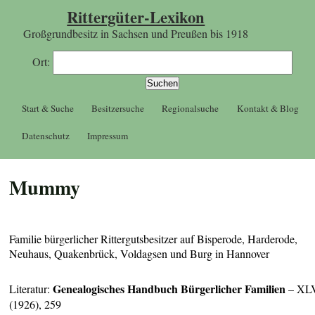
Rittergüter-Lexikon
Großgrundbesitz in Sachsen und Preußen bis 1918
Ort:
Start & Suche
Besitzersuche
Regionalsuche
Kontakt & Blog
Datenschutz
Impressum
Mummy
Familie bürgerlicher Rittergutsbesitzer auf Bisperode, Harderode,
Neuhaus, Quakenbrück, Voldagsen und Burg in Hannover
Genealogisches Handbuch Bürgerlicher Familien
Literatur:
– XL
(1926), 259