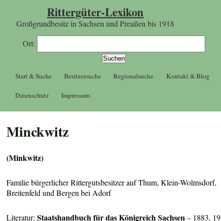
Rittergüter-Lexikon
Großgrundbesitz in Sachsen und Preußen bis 1918
Ort:
Start & Suche
Besitzersuche
Regionalsuche
Kontakt & Blog
Datenschutz
Impressum
Minckwitz
(Minkwitz)
Familie bürgerlicher Rittergutsbesitzer auf Thum, Klein-Wolmsdorf,
Breitenfeld und Bergen bei Adorf
Staatshandbuch für das
Königreich Sachsen
Literatur:
– 1883, 1