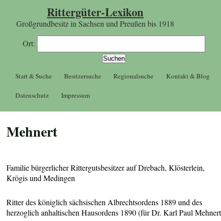
Rittergüter-Lexikon
Großgrundbesitz in Sachsen und Preußen bis 1918
Ort:
Start & Suche
Besitzersuche
Regionalsuche
Kontakt & Blog
Datenschutz
Impressum
Mehnert
Familie bürgerlicher Rittergutsbesitzer auf Drebach, Klösterlein,
Krögis und Medingen
Ritter des königlich sächsischen Albrechtsordens 1889 und des
herzoglich anhaltischen Hausordens 1890 (für Dr. Karl Paul Mehnert