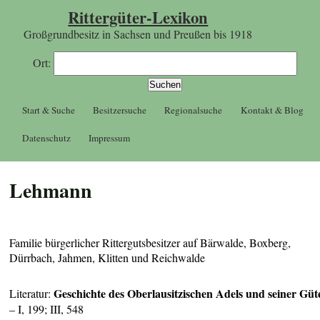
Rittergüter-Lexikon
Großgrundbesitz in Sachsen und Preußen bis 1918
Ort:
Start & Suche
Besitzersuche
Regionalsuche
Kontakt & Blog
Datenschutz
Impressum
Lehmann
Familie bürgerlicher Rittergutsbesitzer auf Bärwalde, Boxberg,
Dürrbach, Jahmen, Klitten und Reichwalde
Geschichte des Oberlausitzischen Adels und seiner Güt
Literatur:
– I, 199; III, 548