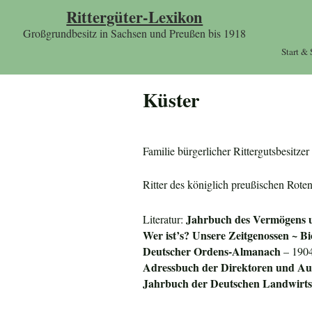
Rittergüter-Lexikon
Großgrundbesitz in Sachsen und Preußen bis 1918
Start &
Küster
Familie bürgerlicher Rittergutsbesitz
Ritter des königlich preußischen Rote
Jahrbuch des Vermögens 
Literatur:
Wer ist’s? Unsere Zeitgenossen ~ Bi
Deuts
cher Ordens-Almanach
– 1904
Adressbuch der Direktoren und Auf
Jahrbuch der Deutschen Landwirtsc