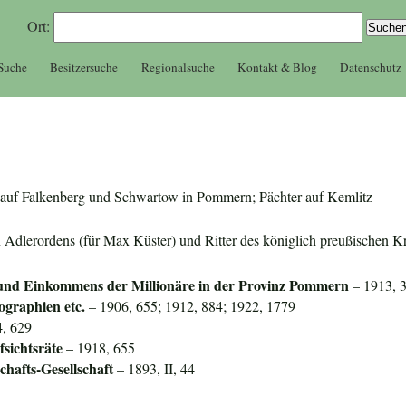
Ort:
 Suche
Besitzersuche
Regionalsuche
Kontakt & Blog
Datenschutz
er auf Falkenberg und Schwartow in Pommern; Pächter auf Kemlitz
n Adlerordens (für Max Küster) und Ritter des königlich preußischen K
und Einkommens der Millionäre in der Provinz Pommern
– 1913, 
ographien etc.
– 1906, 655; 1912, 884; 1922, 1779
, 629
sichtsräte
– 1918, 655
hafts-Gesellschaft
– 1893, II, 44