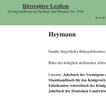
Rittergüter-Lexikon
Großgrundbesitz in Sachsen und Preußen bis 1918
Start &
Heymann
Familie bürgerlicher Rittergutsbesitz
Ritter des königlich sächsischen Al
Jahrbuch des Vermögens u
Literatur:
Staatshandbuch für das
Königreich
Fabrikanten-Adressbuch des
König
Jahrbuch der Deutschen Landwirtsc