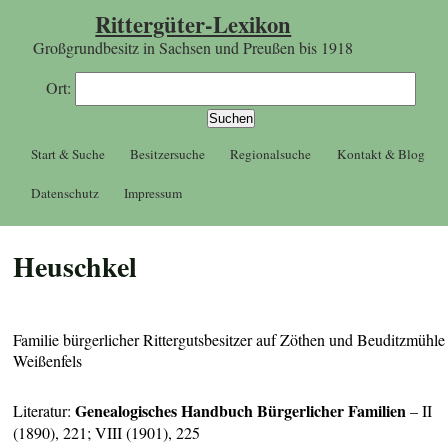
Rittergüter-Lexikon
Großgrundbesitz in Sachsen und Preußen bis 1918
Ort:
Start & Suche
Besitzersuche
Regionalsuche
Kontakt & Blog
Datenschutz
Impressum
Heuschkel
Familie bürgerlicher Rittergutsbesitzer auf Zöthen und Beuditzmühle
Weißenfels
Genealogisches Handbuch Bürgerlicher Familien
Literatur:
– II
(1890), 221; VIII (1901), 225