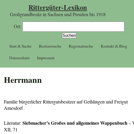
Rittergüter-Lexikon
Großgrundbesitz in Sachsen und Preußen bis 1918
Ort:
Start & Suche
Besitzersuche
Regionalsuche
Kontakt & Blog
Datenschutz
Impressum
Herrmann
Familie bürgerlicher Rittergutsbesitzer auf Gethlingen und Freigut
Amesdorf
Siebmacher’s Großes und allgemeines Wappenbuch
Literatur:
– 
XII, 71